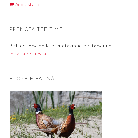
i
Acquista ora
o
n
PRENOTA TEE-TIME
e
a
Richiedi on-line la prenotazione del tee-time.
r
Invia la richiesta
t
i
FLORA E FAUNA
c
o
l
i