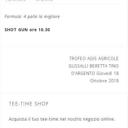
Formula: 4 palle la migliore
SHOT GUN ore 10.30
TROFEO AGIS AGRICOLE
N
GUSSALLI BERETTA TINO
a
D’ARGENTO Giovedì 18
Ottobre 2018
v
i
g
TEE-TIME SHOP
a
Acquista il tuo tee-time nel nostro negozio online.
z