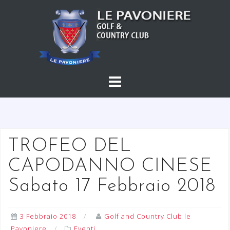
S
a
l
t
a
a
l
c
o
n
t
TROFEO DEL
e
CAPODANNO CINESE
n
u
Sabato 17 Febbraio 2018
t
o
3 Febbraio 2018
Golf and Country Club le
Pavoniere
Eventi