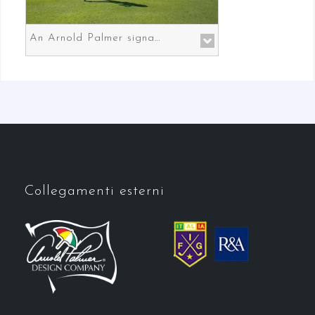
An Arnold Palmer signature course in Prato the gateway to Florence
Collegamenti esterni