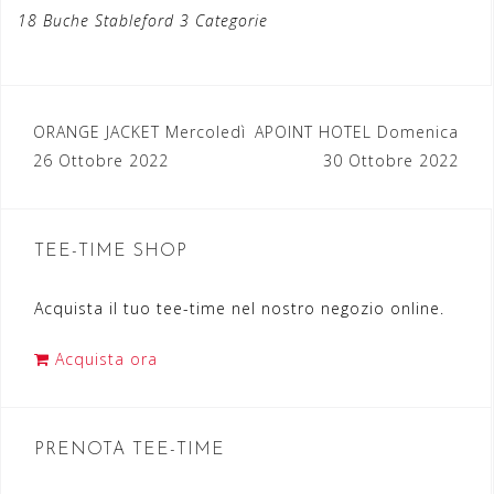
18 Buche Stableford 3 Categorie
ORANGE JACKET Mercoledì
APOINT HOTEL Domenica
N
26 Ottobre 2022
30 Ottobre 2022
a
v
TEE-TIME SHOP
i
g
Acquista il tuo tee-time nel nostro negozio online.
a
Acquista ora
z
i
o
PRENOTA TEE-TIME
n