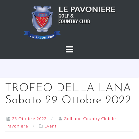
S
a
l
t
a
a
l
c
o
n
t
TROFEO DELLA LANA
e
Sabato 29 Ottobre 2022
n
u
t
23 Ottobre 2022
Golf and Country Club le
o
Pavoniere
Eventi