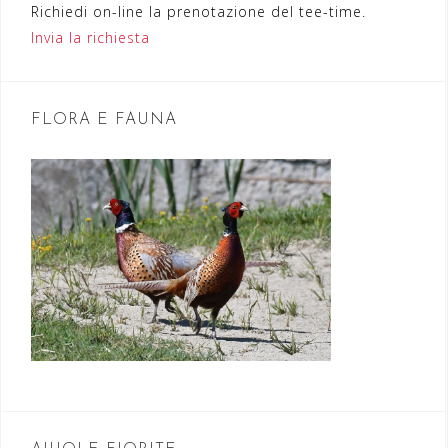
Richiedi on-line la prenotazione del tee-time.
e
Invia la richiesta
a
r
t
FLORA E FAUNA
i
c
o
l
i