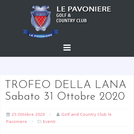
S
a
l
t
a
a
l
c
o
n
t
TROFEO DELLA LANA
e
Sabato 31 Ottobre 2020
n
u
t
25 Ottobre 2020
Golf and Country Club le
o
Pavoniere
Eventi