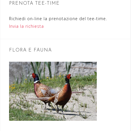
PRENOTA TEE-TIME
e
a
Richiedi on-line la prenotazione del tee-time.
r
Invia la richiesta
t
i
FLORA E FAUNA
c
o
l
i