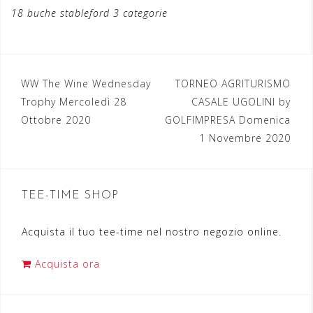
18 buche stableford 3 categorie
WW The Wine Wednesday
TORNEO AGRITURISMO
N
Trophy Mercoledì 28
CASALE UGOLINI by
a
Ottobre 2020
GOLFIMPRESA Domenica
1 Novembre 2020
v
i
g
TEE-TIME SHOP
a
Acquista il tuo tee-time nel nostro negozio online.
z
i
Acquista ora
o
n