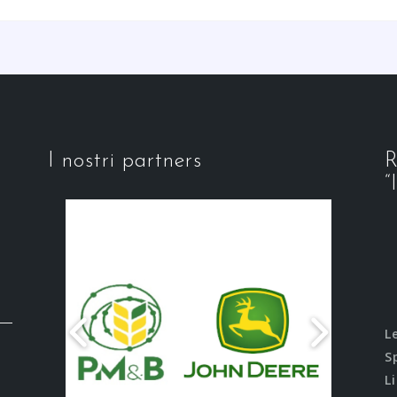
I nostri partners
R
“
L
S
L