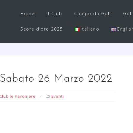
Home
Il Club
Campo da Golf
Gol
Score d’oro 2025
Italiano
Englis
Sabato 26 Marzo 2022
Club le Pavoniere
Eventi