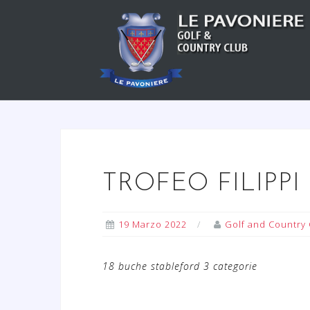
S
a
l
t
a
a
l
c
o
n
TROFEO FILIPPI 
t
e
n
19 Marzo 2022
Golf and Country 
u
t
18 buche stableford 3 categorie
o