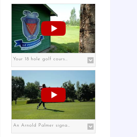
Your 18 hole golf course in Prato the gateway to Florence
An Arnold Palmer signature course in Prato the gateway to Florence