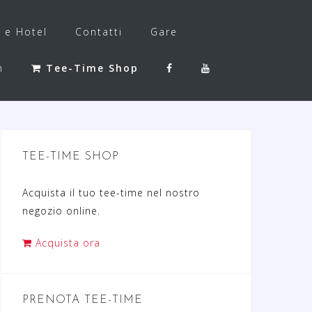
f e Hotel
Contatti
Gare
h
Tee-Time Shop
TEE-TIME SHOP
Acquista il tuo tee-time nel nostro
negozio online.
Acquista ora
PRENOTA TEE-TIME