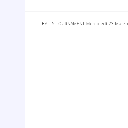
BALLS TOURNAMENT Mercoledì 23 Marzo
N
a
v
i
g
a
z
i
o
n
e