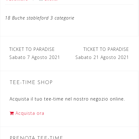
18 Buche stableford 3 categorie
TICKET TO PARADISE
TICKET TO PARADISE
N
Sabato 7 Agosto 2021
Sabato 21 Agosto 2021
a
v
TEE-TIME SHOP
i
g
Acquista il tuo tee-time nel nostro negozio online.
a
Acquista ora
z
i
o
PRENOTA TEE-TIME