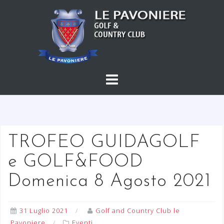
S
a
l
t
a
a
l
c
o
n
t
TROFEO GUIDAGOLF
e
e GOLF&FOOD
n
u
Domenica 8 Agosto 2021
t
o
31 Luglio 2021
Golf and Country Club le
Pavoniere
Eventi