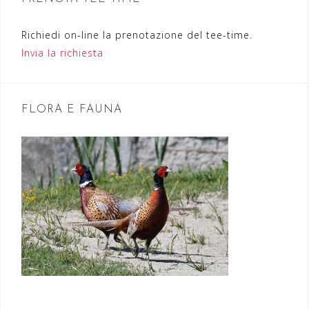
n
Richiedi on-line la prenotazione del tee-time.
e
Invia la richiesta
a
r
t
FLORA E FAUNA
i
c
o
l
i