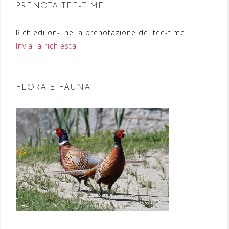
PRENOTA TEE-TIME
e
a
Richiedi on-line la prenotazione del tee-time.
r
Invia la richiesta
t
i
FLORA E FAUNA
c
o
l
i