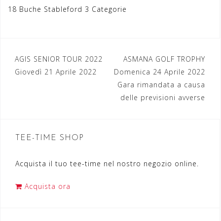
18 Buche Stableford 3 Categorie
AGIS SENIOR TOUR 2022
ASMANA GOLF TROPHY
N
Giovedì 21 Aprile 2022
Domenica 24 Aprile 2022
a
Gara rimandata a causa
delle previsioni avverse
v
i
g
TEE-TIME SHOP
a
Acquista il tuo tee-time nel nostro negozio online.
z
i
Acquista ora
o
n