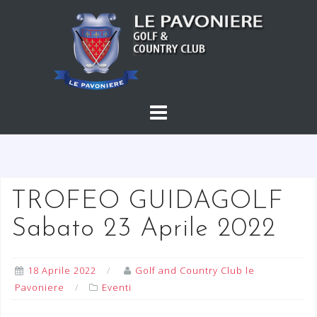
S
a
l
t
a
a
l
c
o
n
t
TROFEO GUIDAGOLF
e
Sabato 23 Aprile 2022
n
u
t
18 Aprile 2022
Golf and Country Club le
o
Pavoniere
Eventi