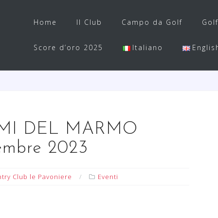
Home
Il Club
Campo da Golf
Gol
Score d’oro 2025
Italiano
Englis
MI DEL MARMO
embre 2023
try Club le Pavoniere
Eventi