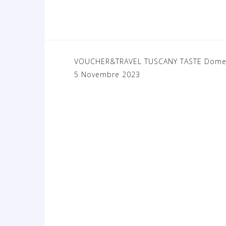
VOUCHER&TRAVEL TUSCANY TASTE Dome
N
5 Novembre 2023
a
v
i
g
a
z
i
o
n