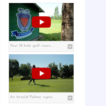
Your 18 hole golf course in Prato the gateway to Florence
An Arnold Palmer signature course in Prato the gateway to Florence