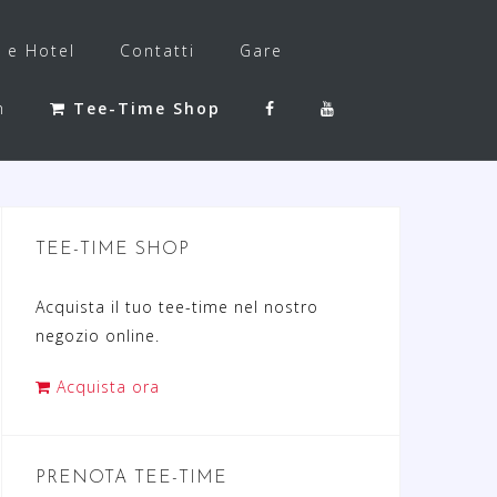
f e Hotel
Contatti
Gare
h
Tee-Time Shop
TEE-TIME SHOP
Acquista il tuo tee-time nel nostro
negozio online.
Acquista ora
PRENOTA TEE-TIME