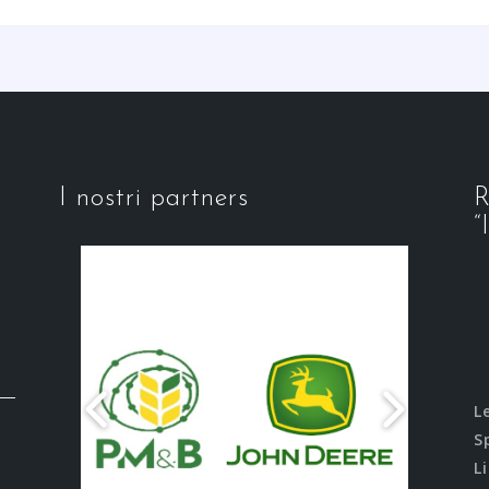
I nostri partners
R
“
L
S
L