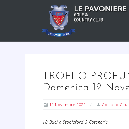
S
a
l
t
a
a
l
c
o
n
TROFEO PROFU
t
Domenica 12 Nov
e
n
u
11 Novembre 2023
Golf and Coun
t
o
18 Buche Stableford 3 Categorie