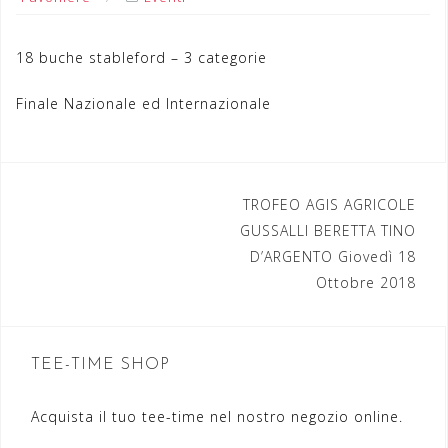
18 buche stableford – 3 categorie
Finale Nazionale ed Internazionale
TROFEO AGIS AGRICOLE
N
GUSSALLI BERETTA TINO
a
D’ARGENTO Giovedì 18
Ottobre 2018
v
i
g
TEE-TIME SHOP
a
Acquista il tuo tee-time nel nostro negozio online.
z