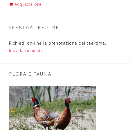
i
Acquista ora
o
n
PRENOTA TEE-TIME
e
a
Richiedi on-line la prenotazione del tee-time.
r
Invia la richiesta
t
i
FLORA E FAUNA
c
o
l
i