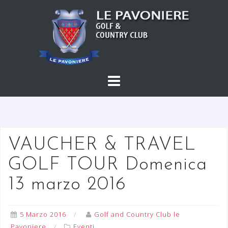
S
a
l
t
a
a
l
c
o
n
t
VAUCHER & TRAVEL
e
GOLF TOUR Domenica
n
u
13 marzo 2016
t
o
5 Marzo 2016
Golf and Country Club le
Pavoniere
Eventi