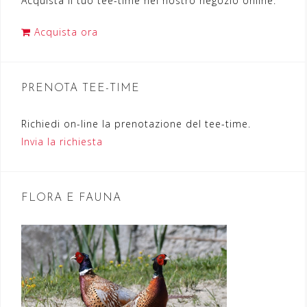
Acquista il tuo tee-time nel nostro negozio online.
z
i
Acquista ora
o
n
PRENOTA TEE-TIME
e
a
Richiedi on-line la prenotazione del tee-time.
r
Invia la richiesta
t
i
FLORA E FAUNA
c
o
l
i