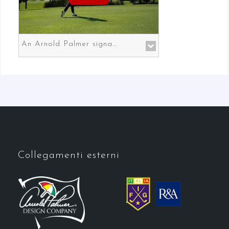
An Arnold Palmer signature course in Prato the gateway to Florence
Collegamenti esterni