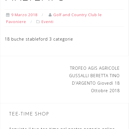
9 Marzo 2018
Golf and Country Club le
Pavoniere
Eventi
18 buche stableford 3 categorie
TROFEO AGIS AGRICOLE
N
GUSSALLI BERETTA TINO
a
D’ARGENTO Giovedì 18
Ottobre 2018
v
i
g
TEE-TIME SHOP
a