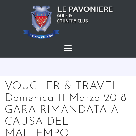
S
a
l
t
a
a
l
c
o
n
t
VOUCHER & TRAVEL
e
Domenica 11 Marzo 2018
n
u
GARA RIMANDATA A
t
CAUSA DEL
o
MALTEMPO