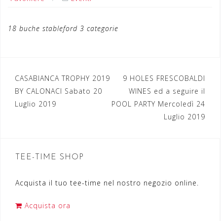
18 buche stableford 3 categorie
CASABIANCA TROPHY 2019
9 HOLES FRESCOBALDI
N
BY CALONACI Sabato 20
WINES ed a seguire il
a
Luglio 2019
POOL PARTY Mercoledì 24
Luglio 2019
v
i
g
TEE-TIME SHOP
a
Acquista il tuo tee-time nel nostro negozio online.
z
i
Acquista ora
o