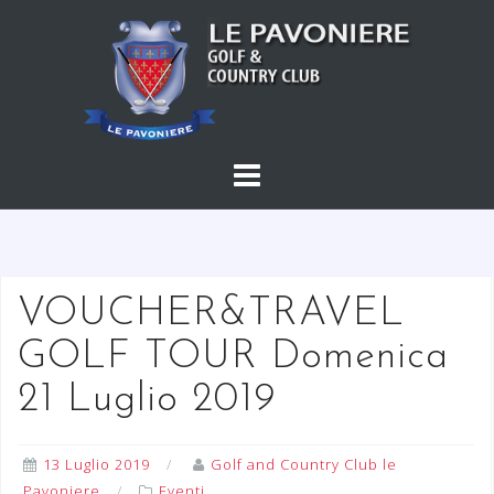
S
a
l
t
a
a
l
c
o
n
t
VOUCHER&TRAVEL
e
GOLF TOUR Domenica
n
u
21 Luglio 2019
t
o
13 Luglio 2019
Golf and Country Club le
Pavoniere
Eventi