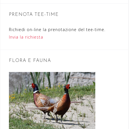
n
PRENOTA TEE-TIME
e
a
Richiedi on-line la prenotazione del tee-time.
r
Invia la richiesta
t
i
FLORA E FAUNA
c
o
l
i