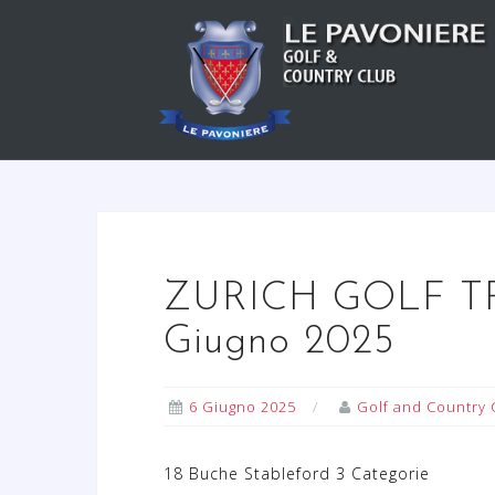
S
a
l
t
a
a
l
c
o
n
ZURICH GOLF TR
t
e
Giugno 2025
n
u
6 Giugno 2025
Golf and Country 
t
o
18 Buche Stableford 3 Categorie