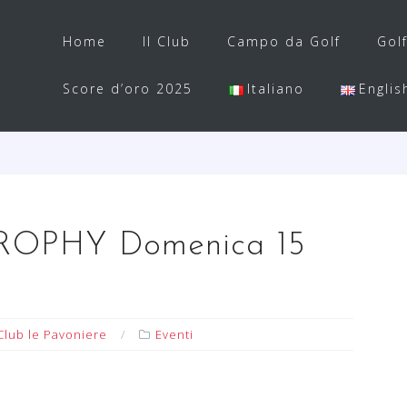
Home
Il Club
Campo da Golf
Gol
Score d’oro 2025
Italiano
Englis
OPHY Domenica 15
Club le Pavoniere
Eventi