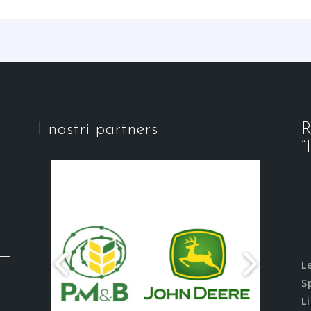
I nostri partners
R
“
L
S
L