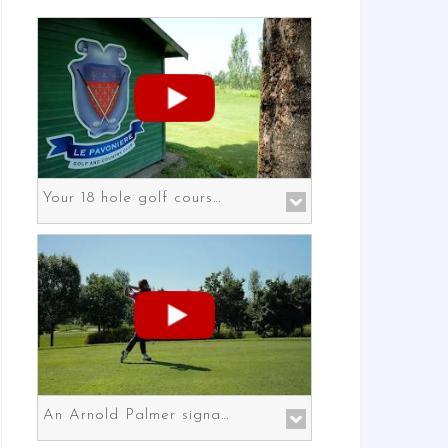
Your 18 hole golf course in Prato the gateway to Florence
An Arnold Palmer signature course in Prato the gateway to Florence