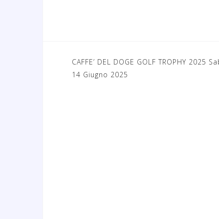
CAFFE’ DEL DOGE GOLF TROPHY 2025 Sa
N
14 Giugno 2025
a
v
i
g
a
z
i
o
n