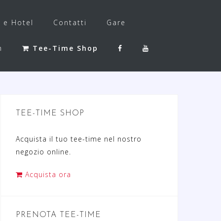
f e Hotel
Contatti
Gare
h
Tee-Time Shop
TEE-TIME SHOP
Acquista il tuo tee-time nel nostro
negozio online.
Acquista ora
PRENOTA TEE-TIME