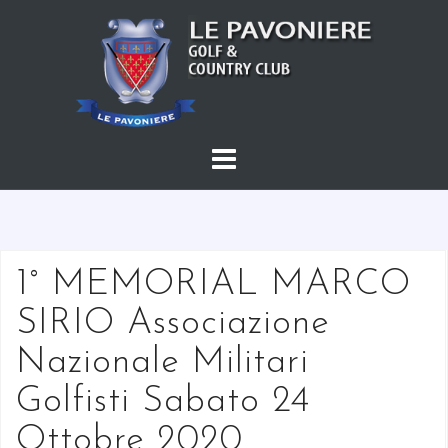
S
a
l
t
a
a
l
c
o
n
t
1° MEMORIAL MARCO
e
SIRIO Associazione
n
u
Nazionale Militari
t
Golfisti Sabato 24
o
Ottobre 2020