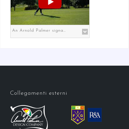
An Arnold Palmer signature course in Prato the gateway to Florence
Collegamenti esterni