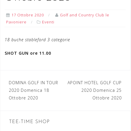
17 Ottobre 2020
Golf and Country Club le
Pavoniere
Eventi
18 buche stableford 3 categorie
SHOT GUN ore 11.00
DOMINA GOLF IN TOUR
APOINT HOTEL GOLF CUP
N
2020 Domenica 18
2020 Domenica 25
a
Ottobre 2020
Ottobre 2020
v
i
TEE-TIME SHOP
g