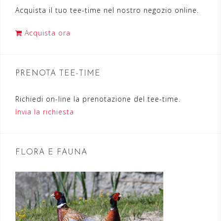
a
Acquista il tuo tee-time nel nostro negozio online.
z
Acquista ora
i
o
n
PRENOTA TEE-TIME
e
Richiedi on-line la prenotazione del tee-time.
a
Invia la richiesta
r
t
FLORA E FAUNA
i
c
o
l