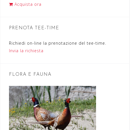
i
Acquista ora
o
n
PRENOTA TEE-TIME
e
a
Richiedi on-line la prenotazione del tee-time.
r
Invia la richiesta
t
i
FLORA E FAUNA
c
o
l
i