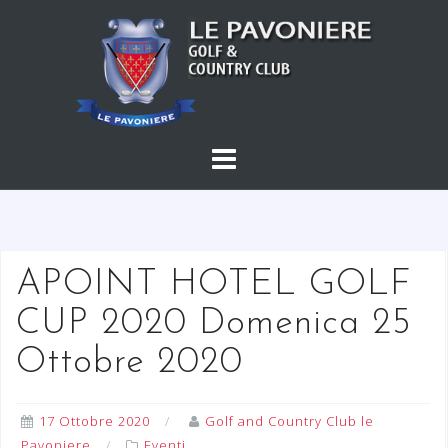
S
a
l
t
a
a
l
c
o
n
t
APOINT HOTEL GOLF
e
CUP 2020 Domenica 25
n
u
Ottobre 2020
t
o
17 Ottobre 2020
Golf and Country Club le
Pavoniere
Eventi