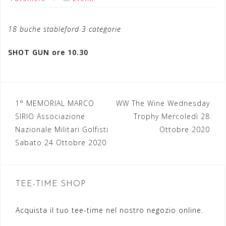
18 buche stableford 3 categorie
SHOT GUN ore 10.30
1° MEMORIAL MARCO
WW The Wine Wednesday
N
SIRIO Associazione
Trophy Mercoledì 28
a
Nazionale Militari Golfisti
Ottobre 2020
Sabato 24 Ottobre 2020
v
i
g
TEE-TIME SHOP
a
Acquista il tuo tee-time nel nostro negozio online.
z