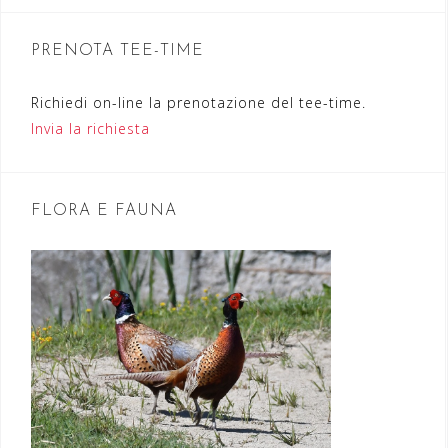
o
n
PRENOTA TEE-TIME
e
Richiedi on-line la prenotazione del tee-time.
a
Invia la richiesta
r
t
FLORA E FAUNA
i
c
o
l
i