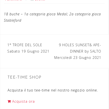
18 buche – 1a categoria gioca Medal; 2a categoria gioca
Stableford
1° TROFE DEL SOLE
9 HOLES SUNSET& APE-
N
Sabato 19 Giugno 2021
DINNER by SALTO
a
Mercoledì 23 Giugno 2021
v
i
TEE-TIME SHOP
g
a
Acquista il tuo tee-time nel nostro negozio online.
z
Acquista ora
i