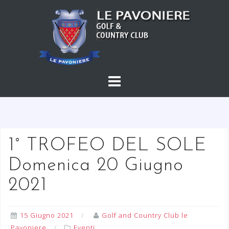
S
a
l
t
a
a
l
c
o
n
t
1° TROFEO DEL SOLE
e
Domenica 20 Giugno
n
u
2021
t
o
15 Giugno 2021
Golf and Country Club le
Pavoniere
Eventi