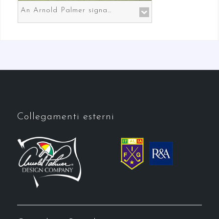
An Arnold Palmer signature course in Prato the gateway to Florence
Collegamenti esterni