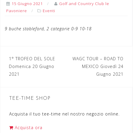
15 Giugno 2021
Golf and Country Club le
Pavoniere
Eventi
9 buche stableford, 2 categorie 0-9 10-18
1° TROFEO DEL SOLE
WAGC TOUR – ROAD TO
N
Domenica 20 Giugno
MEXICO Giovedì 24
a
2021
Giugno 2021
v
i
TEE-TIME SHOP
g
a
Acquista il tuo tee-time nel nostro negozio online.
z
Acquista ora