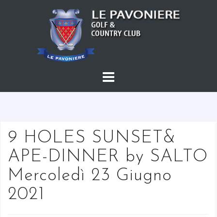
S
a
l
t
a
a
l
c
o
n
t
9 HOLES SUNSET&
e
APE-DINNER by SALTO
n
u
Mercoledì 23 Giugno
t
2021
o