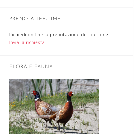
i
o
n
PRENOTA TEE-TIME
e
Richiedi on-line la prenotazione del tee-time.
a
Invia la richiesta
r
t
FLORA E FAUNA
i
c
o
l
i