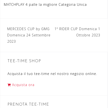
MATCHPLAY 4 palle la migliore Categoria Unica
MERCEDES CUP by GMG
1º RIDER CUP Domenica 1
N
Domenica 24 Settembre
Ottobre 2023
a
2023
v
i
TEE-TIME SHOP
g
a
Acquista il tuo tee-time nel nostro negozio online.
z
Acquista ora
i
o
n
PRENOTA TEE-TIME