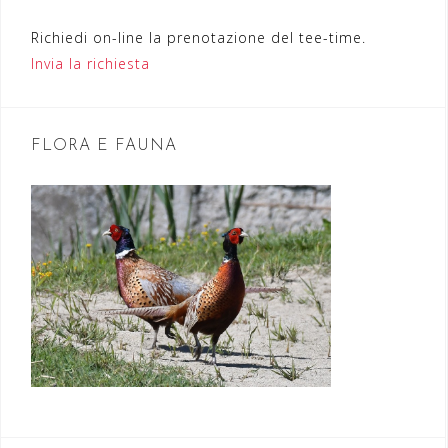
e
Richiedi on-line la prenotazione del tee-time.
a
Invia la richiesta
r
t
FLORA E FAUNA
i
c
o
l
i