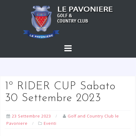
S
a
l
t
a
a
l
c
o
n
t
1º RIDER CUP Sabato
e
30 Settembre 2023
n
u
t
23 Settembre 2023
Golf and Country Club le
o
Pavoniere
Eventi