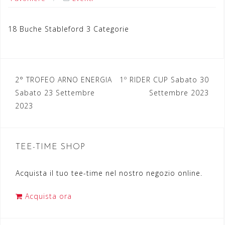
18 Buche Stableford 3 Categorie
2° TROFEO ARNO ENERGIA
1º RIDER CUP Sabato 30
N
Sabato 23 Settembre
Settembre 2023
a
2023
v
i
TEE-TIME SHOP
g
a
Acquista il tuo tee-time nel nostro negozio online.
z
Acquista ora
i
o