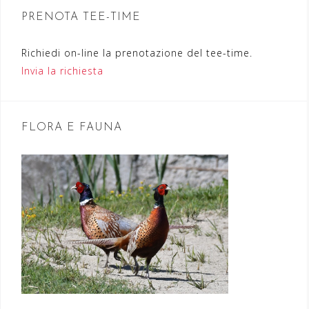
n
PRENOTA TEE-TIME
e
Richiedi on-line la prenotazione del tee-time.
a
Invia la richiesta
r
t
FLORA E FAUNA
i
c
o
l
i