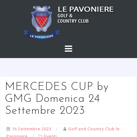
S
a
l
t
a
a
l
c
o
n
t
MERCEDES CUP by
e
GMG Domenica 24
n
u
Settembre 2023
t
o
16 Settembre 2023
Golf and Country Club le
Pavoniere
Eventi