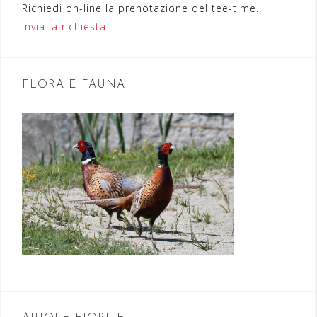
Richiedi on-line la prenotazione del tee-time.
e
Invia la richiesta
a
r
t
FLORA E FAUNA
i
c
o
l
i