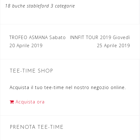
18 buche stableford 3 categorie
TROFEO ASMANA Sabato
INNFIT TOUR 2019 Giovedì
N
20 Aprile 2019
25 Aprile 2019
a
v
TEE-TIME SHOP
i
g
Acquista il tuo tee-time nel nostro negozio online.
a
Acquista ora
z
i
o
PRENOTA TEE-TIME
n