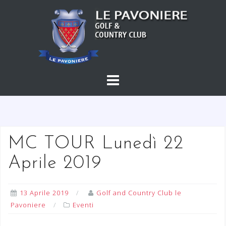
S
a
l
t
a
a
l
c
o
n
t
MC TOUR Lunedì 22
e
Aprile 2019
n
u
t
13 Aprile 2019
Golf and Country Club le
o
Pavoniere
Eventi