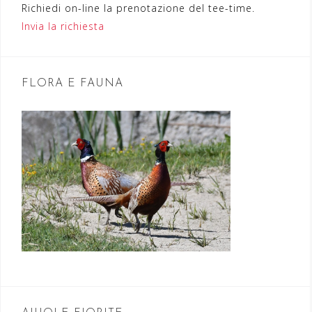
Richiedi on-line la prenotazione del tee-time.
e
Invia la richiesta
a
r
t
FLORA E FAUNA
i
c
o
l
i