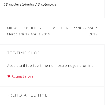
18 buche stableford 3 categorie
MIDWEEK 18 HOLES
MC TOUR Lunedì 22 Aprile
N
Mercoledì 17 Aprile 2019
2019
a
v
TEE-TIME SHOP
i
g
Acquista il tuo tee-time nel nostro negozio online.
a
Acquista ora
z
i
o
PRENOTA TEE-TIME
n