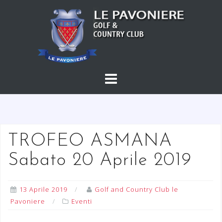
S
a
l
t
a
a
l
c
o
n
t
TROFEO ASMANA
e
Sabato 20 Aprile 2019
n
u
t
13 Aprile 2019
Golf and Country Club le
o
Pavoniere
Eventi